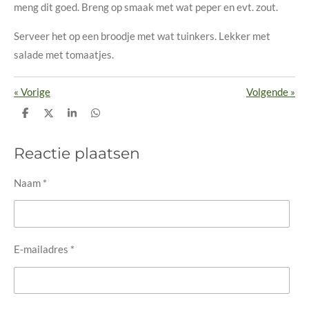
meng dit goed. Breng op smaak met wat peper en evt. zout.
Serveer het op een broodje met wat tuinkers. Lekker met
salade met tomaatjes.
«
Vorige
Volgende
»
D
D
S
D
e
e
h
e
l
e
a
l
e
l
r
e
Reactie plaatsen
n
e
n
Naam *
E-mailadres *