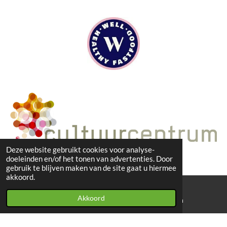
Deze website gebruikt cookies voor analyse-
doeleinden en/of het tonen van advertenties. Door
gebruik te blijven maken van de site gaat u hiermee
akkoord.
Akkoord
E-mailadres
Instagram
I
n
© 2023 - Wanna Food I KVK: 90396758 l info@wannafood.nl