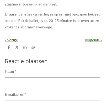
staafmixer toe een glad mengsel.
Draai er balletjes van en leg ze op een met bakpapier bekleed
rooster. Bak de balletjes ca. 20-25 minuten in de oven tot ze
krokant zijn, draai halverwege.
«
Vorige
Volgende
»
D
D
S
D
e
e
h
e
l
e
a
l
e
l
r
e
Reactie plaatsen
n
e
n
Naam *
E-mailadres *