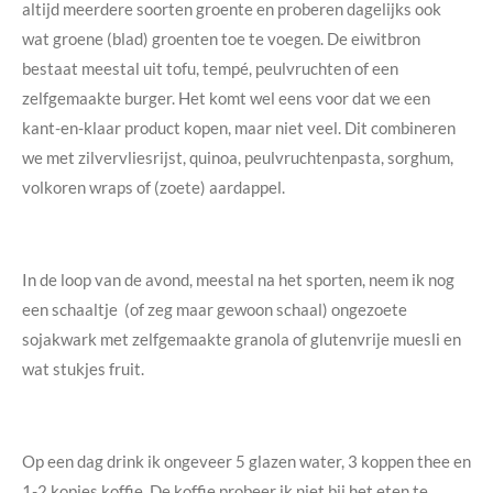
altijd meerdere soorten groente en proberen dagelijks ook
wat groene (blad) groenten toe te voegen. De eiwitbron
bestaat meestal uit tofu, tempé, peulvruchten of een
zelfgemaakte burger. Het komt wel eens voor dat we een
kant-en-klaar product kopen, maar niet veel. Dit combineren
we met zilvervliesrijst, quinoa, peulvruchtenpasta, sorghum,
volkoren wraps of (zoete) aardappel.
In de loop van de avond, meestal na het sporten, neem ik nog
een schaaltje (of zeg maar gewoon schaal) ongezoete
sojakwark met zelfgemaakte granola of glutenvrije muesli en
wat stukjes fruit.
Op een dag drink ik ongeveer 5 glazen water, 3 koppen thee en
1-2 kopjes koffie. De koffie probeer ik niet bij het eten te