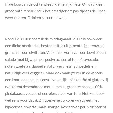
In de loop van de ochtend eet ik eigenlijk niets. Omdat ik een
groot ontbijt heb vind ik het prettiger om pas tijdens de lunch
weer te eten. Drinken natuurlijk wel.
Rond 12.30 uur neem ik de middagmaaltijd. Dit is ook weer
een flinke maaltijd en bestaat altijd uit groente, (glutenvrije)
granen en een eiwitbron. Vaak in de vorm van een bowl of een
salade (met bijv. quinoa, peulvruchten of tempé, avocado,
noten, zoete aardappel en/of zilvervliesrijst noedels en
natuurlijk veel veggies). Maar ook vaak (zeker in de winter)
een kom soep met glutenvrij vezelrijk knäckebröd of glutenvrij
(volkoren) desembrood met hummus, groentespread, 100%
pindakaas, avocado of een eiersalade van tofu. Het komt ook
wel eens voor dat ik 2 glutenvrije volkorenwraps eet met
bijvoorbeeld wortel, mais, mango, avocado en peulvruchten of