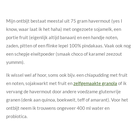
Mijn ontbijt bestaat meestal uit 75 gram havermout (yes I
know, waar laat ik het haha) met ongezoete sojamelk, een
portie fruit (eigenlijk altijd banaan) en een handje noten,
zaden, pitten of een flinke lepel 100% pindakaas. Vaak ook nog
een schepje eiwitpoeder (smaak choco of karamel zeezout
yummm).
Ik wissel wel af hoor, soms ook bijv. een chiapudding met fruit
en noten, sojakwarkt met fruit en
zelfgemaakte granola
of ik
vervang de havermout door andere voedzame glutenvrije
granen (denk aan quinoa, boekweit, teff of amarant). Voor het
ontbijt neem ik trouwens ongeveer 400 ml water en
probiotica.