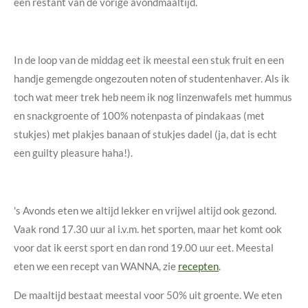
een restant van de vorige avondmaaltijd.
In de loop van de middag eet ik meestal een stuk fruit en een
handje gemengde ongezouten noten of studentenhaver. Als ik
toch wat meer trek heb neem ik nog linzenwafels met hummus
en snackgroente of 100% notenpasta of pindakaas (met
stukjes) met plakjes banaan of stukjes dadel (ja, dat is echt
een guilty pleasure haha!).
's Avonds eten we altijd lekker en vrijwel altijd ook gezond.
Vaak rond 17.30 uur al i.v.m. het sporten, maar het komt ook
voor dat ik eerst sport en dan rond 19.00 uur eet. Meestal
eten we een recept van WANNA, zie
recepten
.
De maaltijd bestaat meestal voor 50% uit groente. We eten