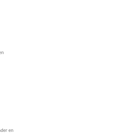
en
nder en