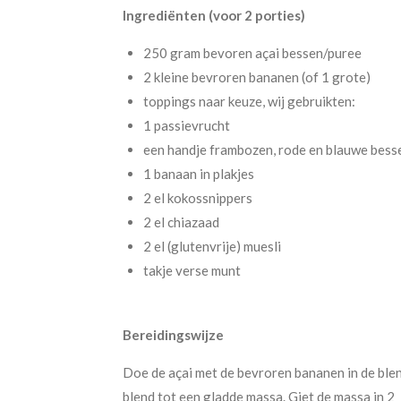
Ingrediënten (voor 2 porties)
250 gram bevoren açai bessen/puree
2 kleine bevroren bananen (of 1 grote)
toppings naar keuze, wij gebruikten:
1 passievrucht
een handje frambozen, rode en blauwe bess
1 banaan in plakjes
2 el kokossnippers
2 el chiazaad
2 el (glutenvrije) muesli
takje verse munt
Bereidingswijze
Doe de açai met de bevroren bananen in de ble
blend tot een gladde massa. Giet de massa in 2