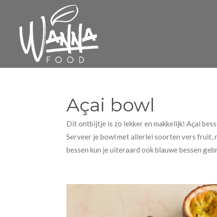
Ga
direct
naar
de
hoofdinhoud
Açai bowl
Dit ontbijtje is zo lekker en makkelijk! Açai be
Serveer je bowl met allerlei soorten vers fruit,
bessen kun je uiteraard ook blauwe bessen gebr