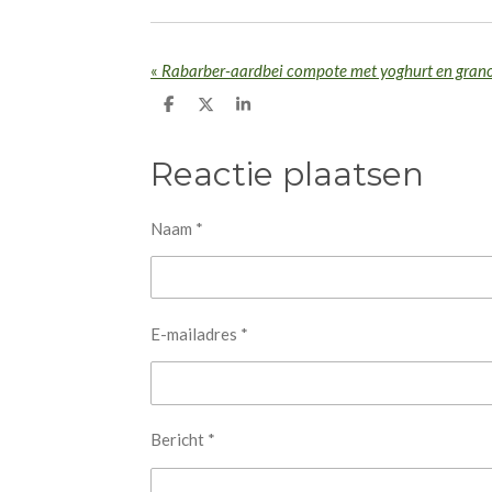
«
Rabarber-aardbei compote met yoghurt en gran
D
D
S
e
e
h
l
e
a
e
l
r
Reactie plaatsen
n
e
Naam *
E-mailadres *
Bericht *