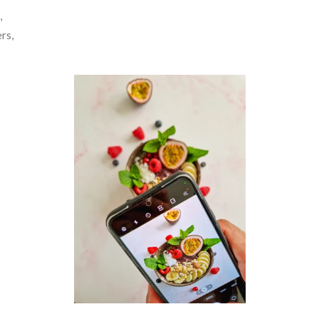
,
rs,