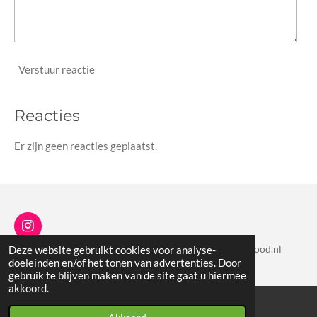
Verstuur reactie
Reacties
Er zijn geen reacties geplaatst.
I
n
© 2023 - Wanna Food I KVK: 90396758 l info@wannafood.nl
Deze website gebruikt cookies voor analyse-
s
doeleinden en/of het tonen van advertenties. Door
t
gebruik te blijven maken van de site gaat u hiermee
a
akkoord.
g
r