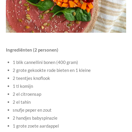
Ingrediënten (2 personen)
1 blik cannellini bonen (400 gram)
2 grote gekookte rode bieten en 1 kleine
2 teentjes knoflook
1 tl komijn
2 el citroensap
2 el tahin
snufje peper en zout
2 handjes babyspinazie
1 grote zoete aardappel