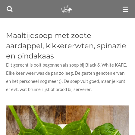
Ga
direct
naar
de
Maaltijdsoep met zoete
hoofdinhoud
aardappel, kikkererwten, spinazie
en pindakaas
Dit gerecht is ooit begonnen als soep bij Black & White KAFE.
Elke keer weer was de pan zo leeg. De gasten genoten ervan
en het personeel nog meer ;). De soep vult goed, maar je kunt
er evt. wat bruine rijst of brood bij serveren.