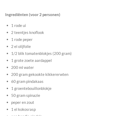
Ingrediënten (voor 2 personen)
1 rode ui
2 teentjes knoflook
1 rode peper
2 el olijfolie
1/2 blik tomatenblokjes (200 gram)
1 grote zoete aardappel
200 ml water
200 gram gekookte kikkererwten
60 gram pindakaas
1 groentebouillonblokje
50 gram spinazie
peper en zout
1 el kokosrasp